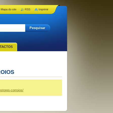
Mapa do site
RSS
Imprimir
TACTOS
ROIOS
stores-corroios/