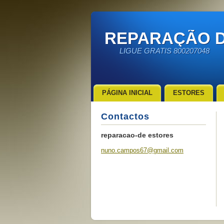
REPARAÇÃO D
LIGUE GRATIS 800207048
PÁGINA INICIAL
ESTORES
Contactos
reparacao-de estores
nuno.cam
pos67@gm
ail.com