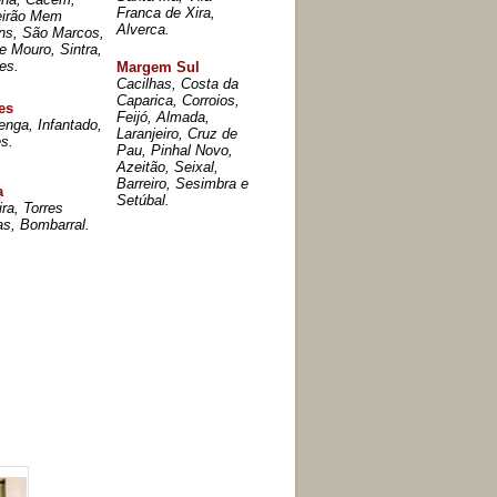
Franca de Xira,
eirão Mem
Alverca.
ins, São Marcos,
e Mouro, Sintra,
es.
Margem Sul
Cacilhas, Costa da
Caparica, Corroios,
es
Feijó, Almada,
nga, Infantado,
Laranjeiro, Cruz de
s.
Pau, Pinhal Novo,
Azeitão, Seixal,
Barreiro, Sesimbra e
a
Setúbal.
ira, Torres
as, Bombarral.