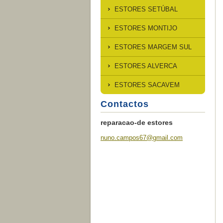
ESTORES SETÚBAL
ESTORES MONTIJO
ESTORES MARGEM SUL
ESTORES ALVERCA
ESTORES SACAVEM
Contactos
reparacao-de estores
nuno.cam
pos67@gm
ail.com