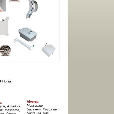
4 Horas
Alverca
a
Moscavide,
gide, Amadora,
Sacavém, Póvoa de
uz, Massamá,
Santa Iria, Vila
ena, Cacém,