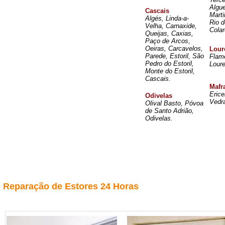
Algu
Cascais
Mart
Algés, Linda-a-
Rio d
Velha, Carnaxide,
Colar
Queijas, Caxias,
Paço de Arcos,
Oeiras, Carcavelos,
Lour
Parede, Estoril, São
Flame
Pedro do Estoril,
Loure
Monte do Estoril,
Cascais.
Mafr
Erice
Odivelas
Vedr
Olival Basto, Póvoa
de Santo Adrião,
Odivelas.
Reparação de Estores 24 Horas