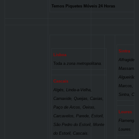
Temos Piquetes Móveis 24 Horas
Sintra
Lisboa
Alfragide,
Toda a
zona metropolitana.
Massamá, 
Algueirão 
Cascais
Marcos, Ri
Algés, Linda-a-Velha,
Sintra, Col
Carnaxide, Queijas, Caxias,
Paço de Arcos, Oeiras,
Loures
Carcavelos, Parede, Estoril,
Flamenga, 
São Pedro do Estoril, Monte
Loures.
do Estoril, Cascais.