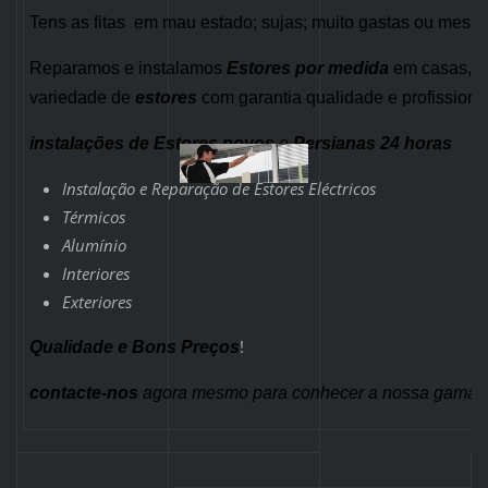
Tens as fitas em mau estado; sujas; muito gastas ou mesm
Reparamos e instalamos
Estores por medida
em casas, lo
variedade de
estores
com garantia qualidade e profissiona
instalações de Estores novos
e
Persianas 24 horas
Instalação e Reparação de Estores Eléctricos
Térmicos
Alumínio
Interiores
Exteriores
!
Qualidade e Bons Preços
contacte-nos
agora mesmo para conhecer a nossa gama de