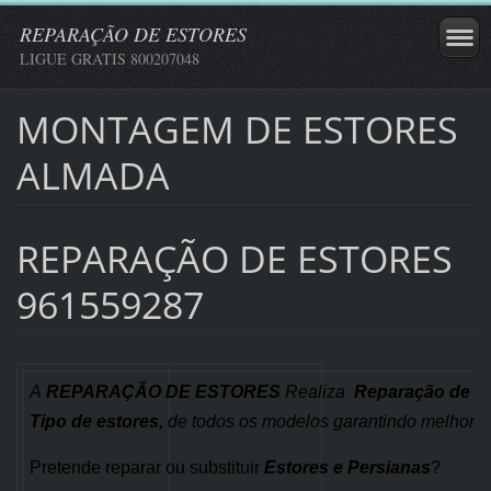
REPARAÇÃO DE ESTORES
LIGUE GRATIS 800207048
MONTAGEM DE ESTORES
ALMADA
REPARAÇÃO DE ESTORES
961559287
A
REPARAÇÃO DE ESTORES
Realiza
Reparação de E
Tipo de estores,
de todos os modelos garantindo melhor p
Pretende reparar ou substituir
Estores e Persianas
?