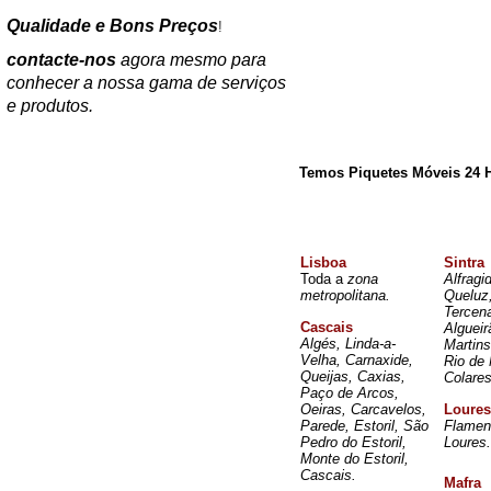
Qualidade e Bons Preços
!
contacte-nos
agora mesmo para
conhecer a nossa gama de serviços
e produtos.
Temos Piquetes Móveis 24 
Lisboa
Sintra
Toda a
zona
Alfragi
metropolitana.
Queluz
Tercen
Cascais
Alguei
Algés, Linda-a-
Martin
Velha, Carnaxide,
Rio de 
Queijas, Caxias,
Colares
Paço de Arcos,
Oeiras, Carcavelos,
Loures
Parede, Estoril, São
Flamen
Pedro do Estoril,
Loures.
Monte do Estoril,
Cascais.
Mafra