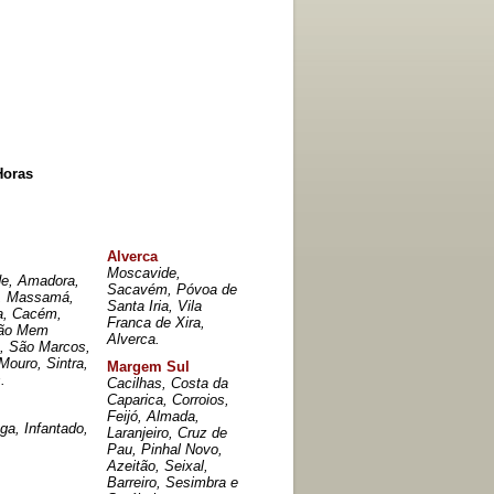
Horas
Alverca
Moscavide,
de, Amadora,
Sacavém, Póvoa de
, Massamá,
Santa Iria, Vila
a, Cacém,
Franca de Xira,
rão Mem
Alverca.
s, São Marcos,
Mouro, Sintra,
Margem Sul
.
Cacilhas, Costa da
Caparica, Corroios,
Feijó, Almada,
ga, Infantado,
Laranjeiro, Cruz de
Pau, Pinhal Novo,
Azeitão, Seixal,
Barreiro, Sesimbra e