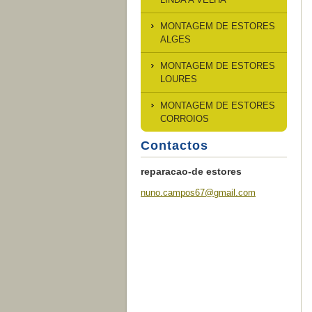
MONTAGEM DE ESTORES
ALGES
MONTAGEM DE ESTORES
LOURES
MONTAGEM DE ESTORES
CORROIOS
Contactos
reparacao-de estores
nuno.cam
pos67@gm
ail.com