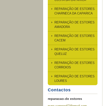
REPARAÇÃO DE ESTORES
CHARNECA DA CAPARICA
REPARAÇÃO DE ESTORES
AMADORA
REPARAÇÃO DE ESTORES
CACEM
REPARAÇÃO DE ESTORES
QUELUZ
REPARAÇÃO DE ESTORES
CORROIOS
REPARAÇÃO DE ESTORES
LOURES
Contactos
reparacao-de estores
nuno.cam
pos67@gm
ail.com