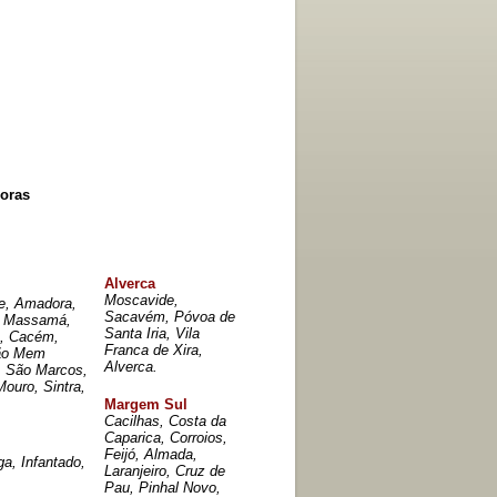
oras
Alverca
Moscavide,
de, Amadora,
Sacavém, Póvoa de
, Massamá,
Santa Iria, Vila
a, Cacém,
Franca de Xira,
rão Mem
Alverca.
, São Marcos,
Mouro, Sintra,
.
Margem Sul
Cacilhas, Costa da
Caparica, Corroios,
Feijó, Almada,
a, Infantado,
Laranjeiro, Cruz de
Pau, Pinhal Novo,