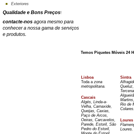
Exteriores
Qualidade e Bons Preços
!
contacte-nos
agora mesmo para
conhecer a nossa gama de serviços
e produtos.
Temos Piquetes Móveis 24 H
Lisboa
Sintra
Toda a
zona
Alfragi
metropolitana.
Queluz
Tercen
Alguei
Cascais
Martins
Algés, Linda-a-
Rio de 
Velha, Carnaxide,
Colares
Queijas, Caxias,
Paço de Arcos,
Oeiras, Carcavelos,
Loures
Parede, Estoril, São
Flameng
Pedro do Estoril,
Loures.
Monte do Estoril,