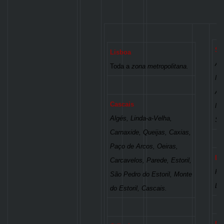
Si
Lisboa
Al
Toda a
zona metropolitana.
Ma
Al
Cascais
Ma
Algés, Linda-a-Velha,
Sin
Carnaxide, Queijas, Caxias,
Paço de Arcos, Oeiras,
Lo
Carcavelos, Parede, Estoril,
Fl
São Pedro do Estoril, Monte
Lo
do Estoril, Cascais.
Ma