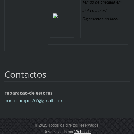
Tempo de chegada em
trinta minutos"
Orçamentos no local.
Contactos
reparacao-de estores
nuno.cam
pos67@gm
ail.com
© 2015 Todos os direitos reservados.
Desenvolvido por
Webnode